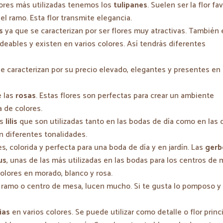
lores más utilizadas tenemos los
tulipanes
. Suelen ser la flor fa
 el ramo. Esta flor transmite elegancia.
s
ya que se caracterizan por ser flores muy atractivas. También 
eables y existen en varios colores. Así tendrás diferentes
e caracterizan por su precio elevado, elegantes y presentes en
e las
rosas
. Estas flores son perfectas para crear un ambiente
 de colores.
as
lilis
que son utilizadas tanto en las bodas de día como en las 
on diferentes tonalidades.
, colorida y perfecta para una boda de día y en jardín. Las
gerb
us
, unas de las más utilizadas en las bodas para los centros de 
olores en morado, blanco y rosa.
 ramo o centro de mesa, lucen mucho. Si te gusta lo pomposo y
ias
en varios colores. Se puede utilizar como detalle o flor princi