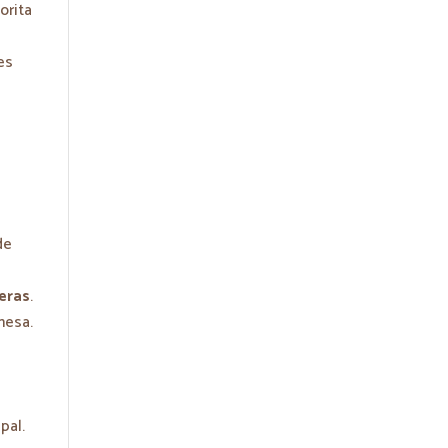
vorita
es
de
eras
.
mesa.
pal.