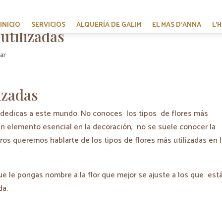
INICIO
SERVICIOS
ALQUERÍA DE GALIM
EL MAS D’ANNA
L’
utilizadas
zar
izadas
 dedicas a este mundo. No conoces los tipos de flores más
s un elemento esencial en la decoración, no se suele conocer la
tros queremos hablarte de los tipos de flores más utilizadas en 
e le pongas nombre a la flor que mejor se ajuste a los que est
da.