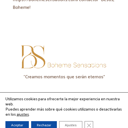
Boheme!
“Creamos momentos que serán eternos"
Utilizamos cookies para ofrecerte la mejor experiencia en nuestra
web.
Puedes aprender más sobre qué cookies utilizamos o desactivarlas
@ Boheme Sensations 2026
en los
ajustes
.
Cerrar el banner de co
Aceptar
Rechazar
Ajustes