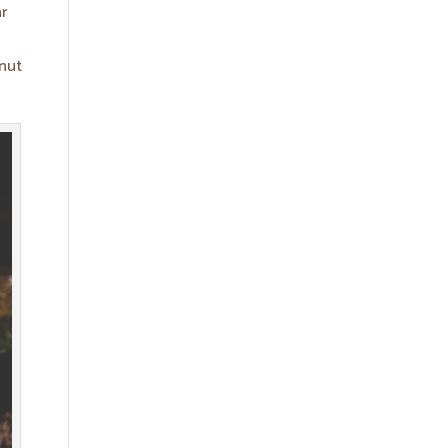
ar
onut