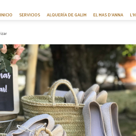
INICIO
SERVICIOS
ALQUERÍA DE GALIM
EL MAS D’ANNA
L’
izar